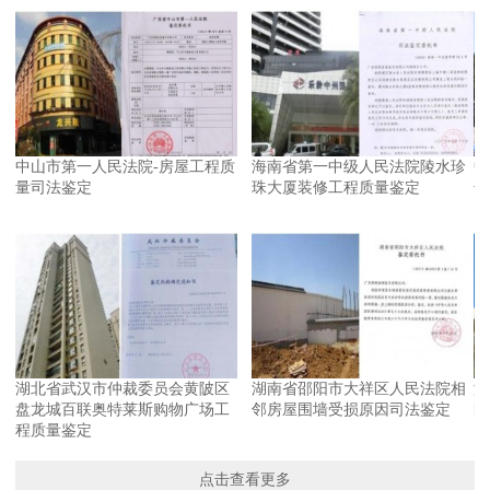
中山市第一人民法院-房屋工程质
海南省第一中级人民法院陵水珍
中
量司法鉴定
珠大厦装修工程质量鉴定
号
湖北省武汉市仲裁委员会黄陂区
湖南省邵阳市大祥区人民法院相
海
盘龙城百联奥特莱斯购物广场工
邻房屋围墙受损原因司法鉴定
队
程质量鉴定
点击查看更多