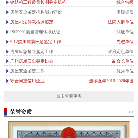
钢结构工程质量检测鉴定机构
综合特级
房屋安全鉴定机构能力评价
甲级资质
房屋司法仲裁检测鉴定
法院入册单位
ISO9001质量管理体系认证
认证单位
5.12援川抗震应急鉴定工作
先进单位
房屋应急抢险鉴定工作
政府定点单位
广州房屋安全鉴定协会
副会长单位
房屋安全鉴定工作
优秀单位
守合同重信用企业
连续五年2016-2020年度
点击查看更多
荣誉资质
>>