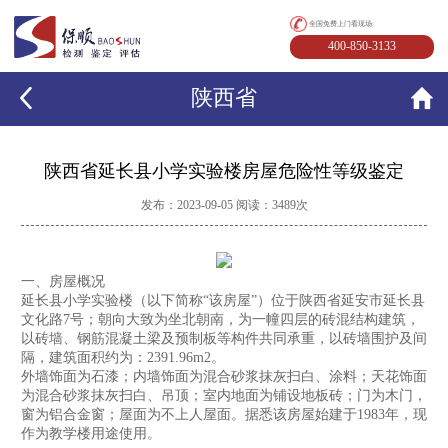
全国免费上门看现场:
400-850-3133
陕西省
陕西省延长县小学实验楼房屋危险性等级鉴定
发布：2023-09-05 阅读：3489次
一、房屋概况
延长县小学实验楼（以下简称“该房屋”）位于陕西省延安市延长县
文化路7号；朝向大致为坐北朝南，为一幢四层的砖混结构建筑，
以砖墙、钢筋混凝土梁及预制板等构件共同承重，以砖墙围护及间
隔，建筑面积约为：2391.96m2。
外墙饰面为石漆；内墙饰面为混合砂浆抹灰扫白、涂料；天花饰面
为混合砂浆抹灰扫白、吊顶；室内地面为铺设地板砖；门为木门，
窗为铝合金窗；屋面为不上人屋面。据悉该房屋始建于1983年，现
作为教学楼用途使用。