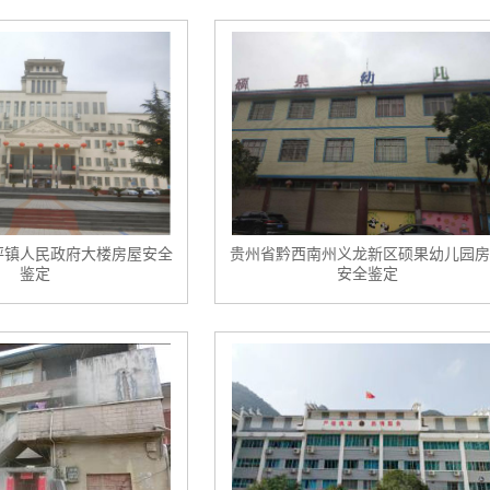
坪镇人民政府大楼房屋安全
贵州省黔西南州义龙新区硕果幼儿园房
鉴定
安全鉴定