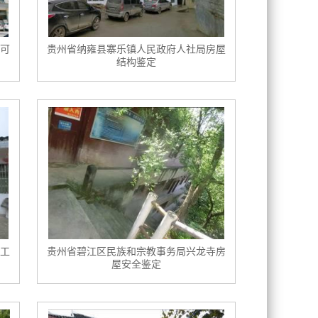
可
贵州省纳雍县寨乐镇人民政府人社局房屋
结构鉴定
工
贵州省碧江区民族和宗教事务局兴龙寺房
屋安全鉴定