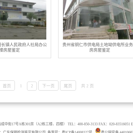
阳长镇人民政府人社局办公
贵州省铜仁市供电局土地坳供电所业务
楼房屋鉴定
房房屋鉴定
首页
1
2
下一页
尾页
共 2 页
7号A栋301房（A2栋三楼、四楼） TEL：400-850-3133 FAX：020-83516051 E-mai
：广东保顺检测鉴定有限公司 备案号：
粤ICP备14008327号
粤公网安备 44010602