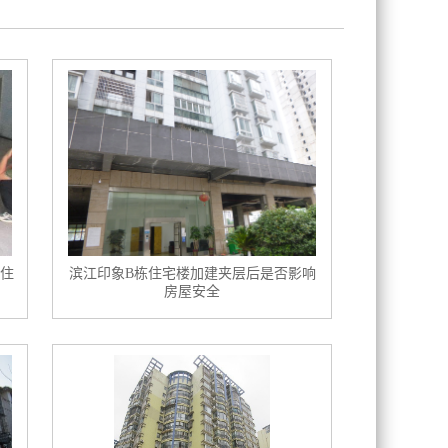
住
滨江印象B栋住宅楼加建夹层后是否影响
房屋安全