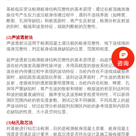
基桩低应变法检测桩身结构完整性的基本原理：通过在桩顶施加激
振信号产生应力波沿桩身传播过程中，遇到不连续界面（如蜂窝、
断裂、孔洞等缺陷）和桩底面时，将产生反射波，检测分析反射波
的到时、幅值和波形特征，就能判断桩的完整性。
(2)声波透射法
声波透射法适用于检测混凝土灌注桩的桩身完整性、地下连续墙的
墙身完整性，判定桩身或墙身缺陷的位置、范围和程度。
超声波透射法检测桩身结构完整性的基本原理是：由超声脉冲发射
源在砼内激发高频弹性脉冲波，并用高精度的接收系统记录该脉冲
波在砼内传播过程中表现的波动特征；当砼内存在不连续或破损界
面时，缺陷面形成波阻抗界面，波到达该界面时，产生波的透射和
反射，使接收到的透射能量明显降低；当砼内存在松散、蜂窝、孔
洞等严重缺陷时，将产生波的散射和绕射；根据波的初至到达时间
和波的能量衰减特征、频率变化及波形畸变程度等特性，可以获得
测区范围内砼的密实度参数。测试记录不同侧面、不同高度上的超
声波动特征，经过处理分析就能判别测区内砼的参考强度和内部存
在缺陷的性质、大小及空间位置。
(3)钻孔取芯法
对基桩进行钻芯法检测，目的是检测桩身混凝土质量、桩身混凝土
强度是否满足设计要求；桩底沉渣是否符合设计及施工验收规范要