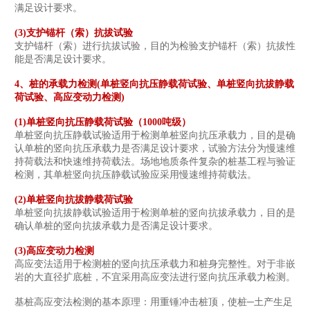
满足设计要求。
(3)支护锚杆（索）抗拔试验
支护锚杆（索）进行抗拔试验，目的为检验支护锚杆（索）抗拔性
能是否满足设计要求。
4、桩的承载力检测(单桩竖向抗压静载荷试验、单桩竖向抗拔静载
荷试验、高应变动力检测)
(1)单桩竖向抗压静载荷试验（1000吨级）
单桩竖向抗压静载试验适用于检测单桩竖向抗压承载力，目的是确
认单桩的竖向抗压承载力是否满足设计要求，试验方法分为慢速维
持荷载法和快速维持荷载法。场地地质条件复杂的桩基工程与验证
检测，其单桩竖向抗压静载试验应采用慢速维持荷载法。
(2)单桩竖向抗拔静载荷试验
单桩竖向抗拔静载试验适用于检测单桩的竖向抗拔承载力，目的是
确认单桩的竖向抗拔承载力是否满足设计要求。
(3)高应变动力检测
高应变法适用于检测桩的竖向抗压承载力和桩身完整性。对于非嵌
岩的大直径扩底桩，不宜采用高应变法进行竖向抗压承载力检测。
基桩高应变法检测的基本原理：用重锤冲击桩顶，使桩─土产生足