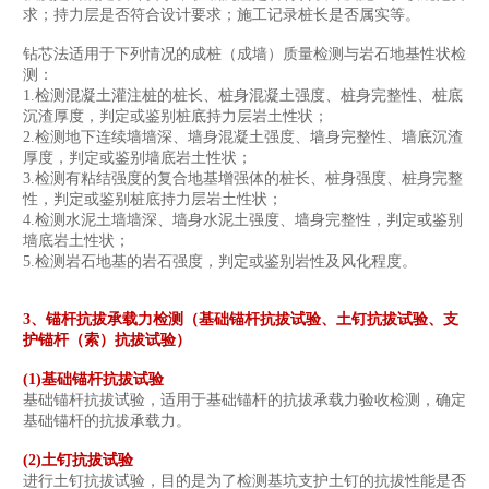
求；持力层是否符合设计要求；施工记录桩长是否属实等。
钻芯法适用于下列情况的成桩（成墙）质量检测与岩石地基性状检
测：
1.检测混凝土灌注桩的桩长、桩身混凝土强度、桩身完整性、桩底
沉渣厚度，判定或鉴别桩底持力层岩土性状；
2.检测地下连续墙墙深、墙身混凝土强度、墙身完整性、墙底沉渣
厚度，判定或鉴别墙底岩土性状；
3.检测有粘结强度的复合地基增强体的桩长、桩身强度、桩身完整
性，判定或鉴别桩底持力层岩土性状；
4.检测水泥土墙墙深、墙身水泥土强度、墙身完整性，判定或鉴别
墙底岩土性状；
5.检测岩石地基的岩石强度，判定或鉴别岩性及风化程度。
3、锚杆抗拔承载力检测（基础锚杆抗拔试验、土钉抗拔试验、支
护锚杆（索）抗拔试验）
(1)基础锚杆抗拔试验
基础锚杆抗拔试验，适用于基础锚杆的抗拔承载力验收检测，确定
基础锚杆的抗拔承载力。
(2)土钉抗拔试验
进行土钉抗拔试验，目的是为了检测基坑支护土钉的抗拔性能是否