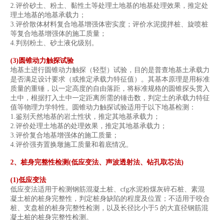
2.评价砂土、粉土、黏性土等处理土地基的地基处理效果，推定处
理土地基的地基承载力；
3.评价散体材料复合地基增强体密实度；评价水泥搅拌桩、旋喷桩
等复合地基增强体的施工质量；
4.判别粉土、砂土液化级别。
(3)圆锥动力触探试验
地基土进行圆锥动力触探（轻型）试验，目的是普查地基土承载力
是否满足设计要求（或推定承载力特征值）。其基本原理是用标准
质量的重锤，以一定高度的自由落距，将标准规格的圆锥探头贯入
土中，根据打入土中一定距离所需的锤击数，判定土的承载力特征
值等物理力学特性。圆锥动力触探试验适用于以下地基检测：
1.鉴别天然地基的岩土性状，推定其地基承载力；
2.评价处理土地基的处理效果，推定其地基承载力；
3.评价复合地基增强体的施工质量；
4.评价强夯置换墩施工质量和着底情况。
2、桩身完整性检测(低应变法、声波透射法、钻孔取芯法)
(1)低应变法
低应变法适用于检测钢筋混凝土桩、cfg水泥粉煤灰碎石桩、素混
凝土桩的桩身完整性，判定桩身缺陷的程度及位置；不适用于咬合
桩、支盘桩的桩身完整性检测，以及长径比小于5 的大直径钢筋混
凝土桩的桩身完整性检测。